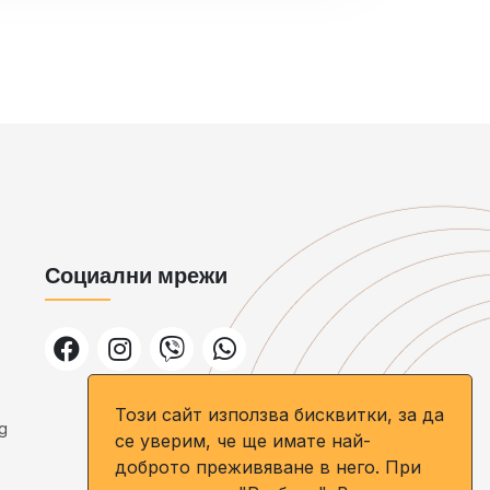
Социални мрежи
Този сайт използва бисквитки, за да
g
се уверим, че ще имате най-
доброто преживяване в него. При