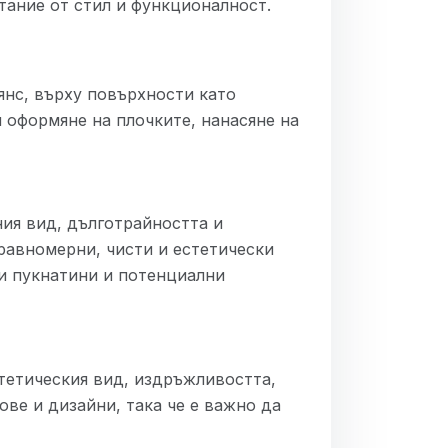
тание от стил и функционалност.
янс, върху повърхности като
и оформяне на плочките, нанасяне на
ния вид, дълготрайността и
равномерни, чисти и естетически
и пукнатини и потенциални
тетическия вид, издръжливостта,
ове и дизайни, така че е важно да