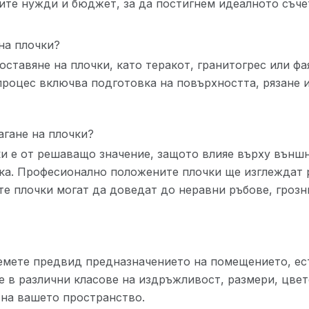
ите нужди и бюджет, за да постигнем идеалното съче
на плочки?
ставяне на плочки, като теракот, гранитогрес или фа
 процес включва подготовка на повърхността, рязане 
агане на плочки?
ки е от решаващо значение, защото влияе върху външ
ка. Професионално положените плочки ще изглеждат 
е плочки могат да доведат до неравни ръбове, грозн
земете предвид предназначението на помещението, ес
е в различни класове на издръжливост, размери, цвет
 на вашето пространство.