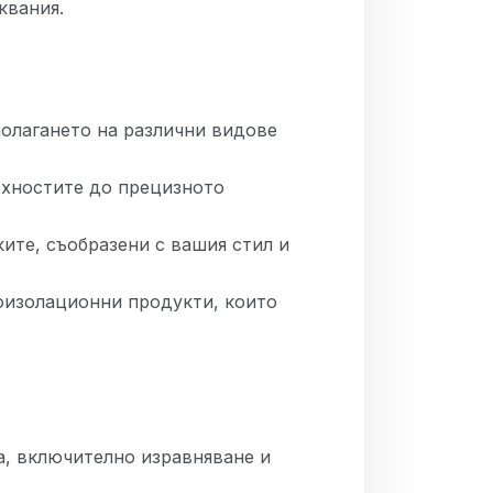
квания.
полагането на различни видове
рхностите до прецизното
ите, съобразени с вашия стил и
роизолационни продукти, които
а, включително изравняване и