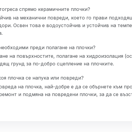
тогреса спрямо керамичните плочки?
ойчив на механични повреди, което го прави подходя
дори. Освен това е водоустойчив и устойчив на темпе
.
необходими преди полагане на плочки?
не на повърхностите, полагане на хидроизолация (о
одящ грунд за по-добро сцепление на плочките.
коя плочка се напука или повреди?
овреда на плочка, най-добре е да се обърнете към пр
ремонт и подмяна на повредени плочки, за да се възс