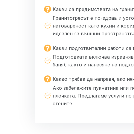
Какви са предимствата на грани
Гранитогресът е по-здрав и уст
натовареност като кухни и кори
идеален за външни пространства
Какви подготвителни работи са 
Подготовката включва изравнява
баня), както и нанасяне на подх
Какво трябва да направя, ако ня
Ако забележите пукнатина или п
плочката. Предлагаме услуги по 
стените.