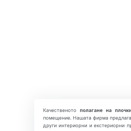
Качественото
полагане на плочк
помещение. Нашата фирма предлага 
други интериорни и екстериорни п