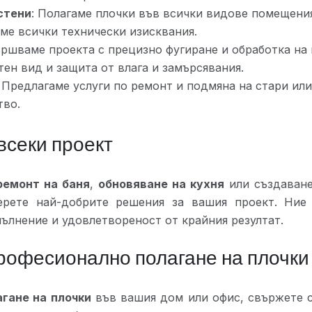
 стени
: Полагаме плочки във всички видове помещения
аме всички технически изисквания.
ършваме проекта с прецизно фугиране и обработка на 
ен вид и защита от влага и замърсявания.
: Предлагаме услуги по ремонт и подмяна на стари ил
тво.
всеки проект
ремонт на баня
,
обновяване на кухня
или създаване
ерете най-добрите решения за вашия проект. Ние 
ълнение и удовлетвореност от крайния резултат.
професионално полагане на плочки
агане на плочки
във вашия дом или офис, свържете с