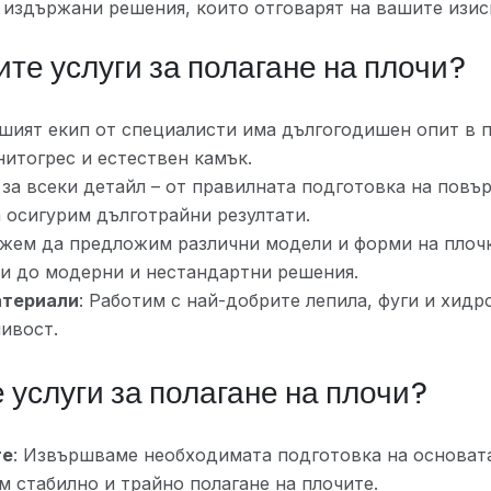
 издържани решения, които отговарят на вашите изис
те услуги за полагане на плочи?
ашият екип от специалисти има дългогодишен опит в 
нитогрес и естествен камък.
 за всеки детайл – от правилната подготовка на повъ
а осигурим дълготрайни резултати.
ожем да предложим различни модели и форми на плочк
ки до модерни и нестандартни решения.
атериали
: Работим с най-добрите лепила, фуги и хид
ивост.
 услуги за полагане на плочи?
те
: Извършваме необходимата подготовка на основат
м стабилно и трайно полагане на плочите.