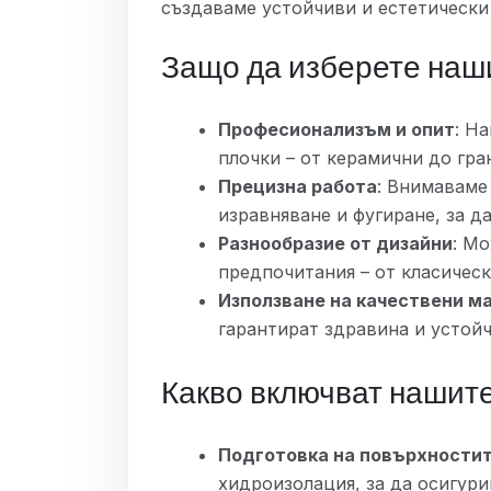
създаваме устойчиви и естетически
Защо да изберете наши
Професионализъм и опит
: Н
плочки – от керамични до гра
Прецизна работа
: Внимаваме
изравняване и фугиране, за д
Разнообразие от дизайни
: М
предпочитания – от класичес
Използване на качествени м
гарантират здравина и устойч
Какво включват нашите
Подготовка на повърхности
хидроизолация, за да осигури